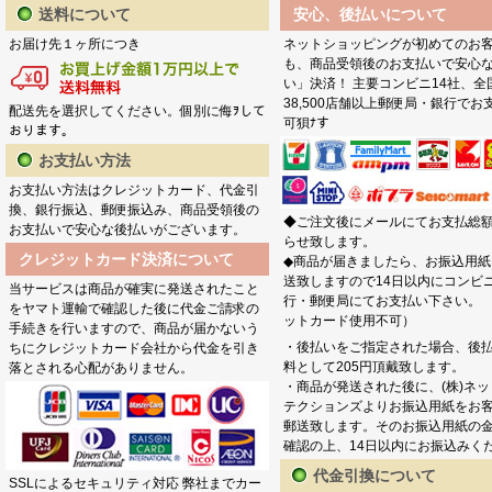
送料について
安心、後払いについて
お届け先１ヶ所につき
ネットショッピングが初めてのお
も、商品受領後のお支払いで安心
い」決済！ 主要コンビニ14社、全
38,500店舗以上郵便局・銀行でお
配送先を選択してください。個別に侮ｦして
可狽ﾅす
おります。
お支払い方法
お支払い方法はクレジットカード、代金引
換、銀行振込、郵便振込み、商品受領後の
◆ご注文後にメールにてお支払総
お支払いで安心な後払いがございます。
らせ致します。
クレジットカード決済について
◆商品が届きましたら、お振込用紙
送致しますので14日以内にコンビ
当サービスは商品が確実に発送されたこと
行・郵便局にてお支払い下さい。 
をヤマト運輸で確認した後に代金ご請求の
ットカード使用不可）
手続きを行いますので、商品が届かないう
・後払いをご指定された場合、後
ちにクレジットカード会社から代金を引き
料として205円頂戴致します。
落とされる心配がありません。
・商品が発送された後に、(株)ネ
テクションズよりお振込用紙をお
郵送致します。そのお振込用紙の
確認の上、14日以内にお振込みく
代金引換について
SSLによるセキュリティ対応 弊社までカー