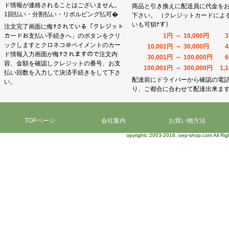
ド情報が連絡されることはございません。
商品と引き換えに配送員に代金を
1回払い・分割払い・リボルビング払可�
下さい。 （クレジットカードによ
いも可狽ﾅす）
注文完了画面に侮ｦされている「クレジット
カードお支払い手続きへ」のボタンをクリ
1円
～
10,000円
ックしますとクロネコ＠ペイメントのカー
10,001円
～
30,000円
ド情報入力画面が侮ｦされますので注文内
30,001円
～
100,000円
容、金額を確認しクレジットの番号、お支
100,001円
～
300,000円
1,
払い回数を入力して決済手続きをして下さ
配達前にドライバーから確認の電
い。
り、ご都合に合わせて配達出来ま
TOPページ
会社案内
お買い物方法
opyrightc 2003-2016. oep-shop.com All Rig